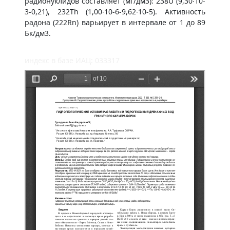
радионуклидов составляет (мг/дм3): 238U (9,30∙10-
3-0,21), 232Th (1,00∙10-6-9,62∙10-5). Активность
радона (222Rn) варьирует в интервале от 1 до 89
Бк/дм3.
индекс в базе ИАЦ: 033317