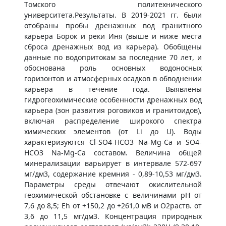
Томского политехнического
университета.Результаты. В 2019-2021 гг. были
отобраны пробы дренажных вод гранитного
карьера Борок и реки Иня (выше и ниже места
сброса дренажных вод из карьера). Обобщены
данные по водопритокам за последние 70 лет, и
обоснована роль основных водоносных
горизонтов и атмосферных осадков в обводнении
карьера в течение года. Выявлены
гидрогеохимические особенности дренажных вод
карьера (зон развития роговиков и гранитоидов),
включая распределение широкого спектра
химических элементов (от Li до U). Воды
характеризуются Cl-SO4-HCO3 Na-Mg-Ca и SO4-
HCO3 Na-Mg-Ca составом. Величина общей
минерализации варьирует в интервале 572-697
мг/дм3, содержание кремния - 0,89-10,53 мг/дм3.
Параметры среды отвечают окислительной
геохимической обстановке с величинами pH от
7,6 до 8,5; Eh от +150,2 до +261,0 мВ и O2раств. от
3,6 до 11,5 мг/дм3. Концентрация природных