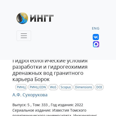
ENG
Статья
Гидрогеологические условия
разработки и гидрогеохимия
дренажных вод гранитного
карьера Борок
РИНЦ
РИНЦ EDN
WoS
Scopus
Dimensions
DOI
А.Ф. Сухорукова
Выпуск: 5 , Том: 333 , Год издания: 2022
Сериальное издание: Известия Томского
политехнического университета. Инжиниринг