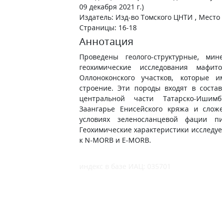
09 декабря 2021 г.)
Издатель: Изд-во Томского ЦНТИ , Место
Страницы: 16-18
Аннотация
Проведены геолого-структурные, мин
геохимические исследования мафи
Оллоноконского участков, которые и
строение. Эти породы входят в соста
центральной части Татарско-Ишим
Заангарье Енисейского кряжа и сло
условиях зеленосланцевой фации пи
Геохимические характеристики исследу
к N-MORB и E-MORB.
индекс в базе ИАЦ: 035701