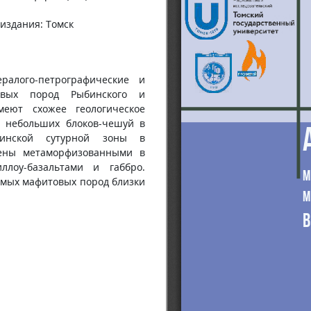
 издания: Томск
ералого-петрографические и
товых пород Рыбинского и
меют схожее геологическое
в небольших блоков-чешуй в
бинской сутурной зоны в
жены метаморфизованными в
ллоу-базальтами и габбро.
емых мафитовых пород близки