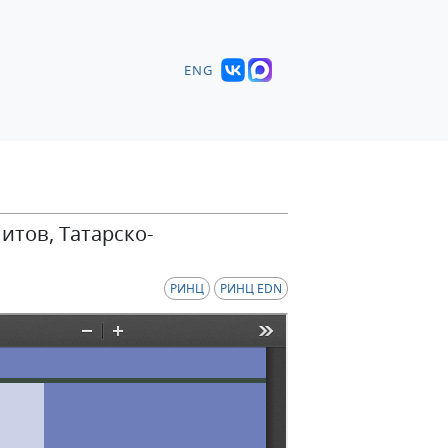
ENG
итов, Татарско-
РИНЦ
РИНЦ EDN