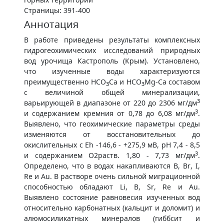
Страницы: 391-400
Аннотация
В работе приведены результаты комплексных
гидрогеохимических исследований природных
вод урочища Кастрополь (Крым). Установлено,
что изученные воды характеризуются
преимущественно HCO
Ca и HCO
Mg-Ca составом
3
3
с величиной общей минерализации,
3
варьирующей в диапазоне от 220 до 2306 мг/дм
3
и содержанием кремния от 0,78 до 6,08 мг/дм
.
Выявлено, что геохимические параметры среды
изменяются от восстановительных до
окислительных с Eh -146,6 - +275,9 мВ, pH 7,4 - 8,5
3
и содержанием О2раств. 1,80 - 7,73 мг/дм
.
Определено, что в водах накапливаются B, Br, I,
Re и Au. В растворе очень сильной миграционной
способностью обладают Li, B, Sr, Re и Au.
Выявлено состояние равновесия изученных вод
относительно карбонатных (кальцит и доломит) и
алюмосиликатных минералов (гиббсит и