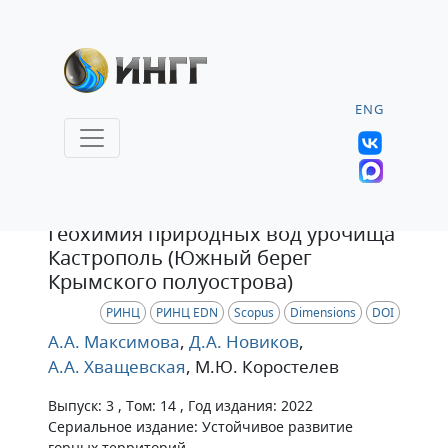
ENG
Статья
Геохимия природных вод урочища
Кастрополь (Южный берег
Крымского полуострова)
РИНЦ
РИНЦ EDN
Scopus
Dimensions
DOI
А.А. Максимова
,
Д.А. Новиков
,
А.А. Хващевская
, М.Ю. Коростелев
Выпуск: 3 , Том: 14 , Год издания: 2022
Сериальное издание: Устойчивое развитие
горных территорий