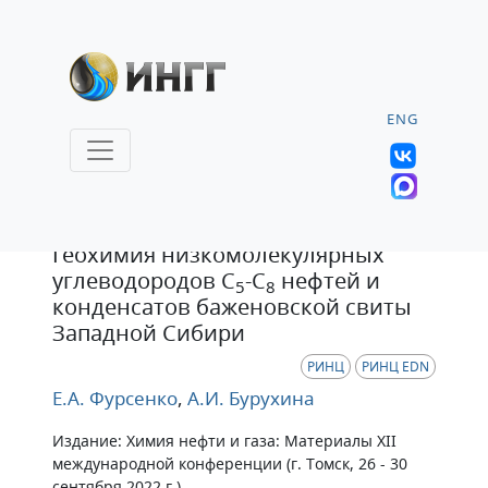
ENG
Статья
Геохимия низкомолекулярных
углеводородов C
-C
нефтей и
5
8
конденсатов баженовской свиты
Западной Сибири
РИНЦ
РИНЦ EDN
Е.А. Фурсенко
,
А.И. Бурухина
Издание: Химия нефти и газа: Материалы XII
международной конференции (г. Томск, 26 - 30
сентября 2022 г.)