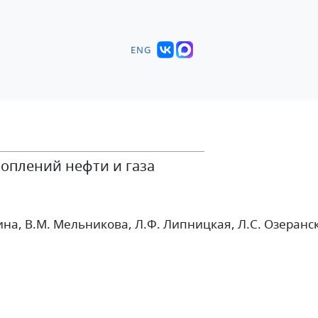
ENG
оплений нефти и газа
ина
, В.М. Мельникова
, Л.Ф. Липницкая
, Л.С. Озеранс