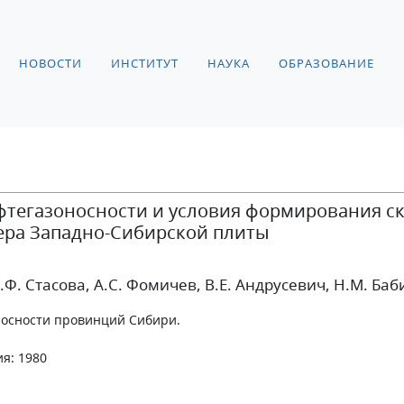
НОВОСТИ
ИНСТИТУТ
НАУКА
ОБРАЗОВАНИЕ
фтегазоносности и условия формирования ск
ера Западно-Сибирской плиты
О.Ф. Стасова
, А.С. Фомичев
, В.Е. Андрусевич
, Н.М. Баб
носности провинций Сибири.
ия: 1980