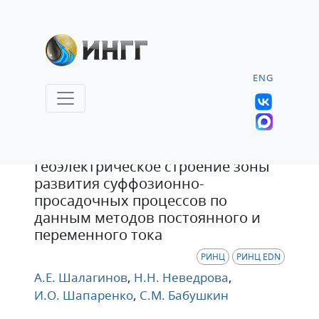
ENG
Статья
Геоэлектрическое строение зоны
развития суффозионно-
просадочных процессов по
данным методов постоянного и
переменного тока
РИНЦ
РИНЦ EDN
А.Е. Шалагинов
,
Н.Н. Неведрова
,
И.О. Шапаренко
,
С.М. Бабушкин