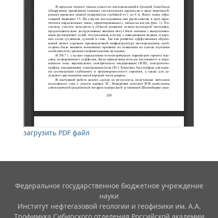
загрузить PDF файл
Федеральное государственное бюджетное учреждение
науки
Институт нефтегазовой геологии и геофизики им. А.А.
Трофимука Сибирского отделения Российской академии