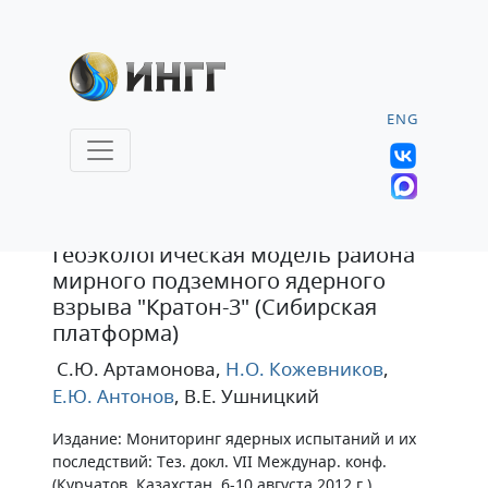
ENG
Тезисы
Геоэкологическая модель района
мирного подземного ядерного
взрыва "Кратон-3" (Сибирская
платформа)
С.Ю. Артамонова
,
Н.О. Кожевников
,
Е.Ю. Антонов
, В.Е. Ушницкий
Издание: Мониторинг ядерных испытаний и их
последствий: Тез. докл. VII Междунар. конф.
(Курчатов, Казахстан, 6-10 августа 2012 г.)