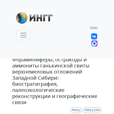
ENG
Статья
Фораминиферы, остракоды и
аммониты ганькинской свиты
верхнемеловых отложений
Западной Сибири:
биостратиграфия,
палеоэкологические
реконструкции и географические
связи
РИНЦ
РИНЦ EDN