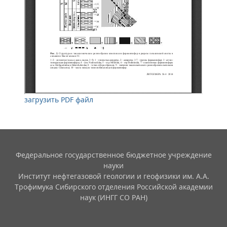
загрузить PDF файл
Федеральное государственное бюджетное учреждение
науки
Институт нефтегазовой геологии и геофизики им. А.А.
Трофимука Сибирского отделения Российской академии
наук (ИНГГ СО РАН)