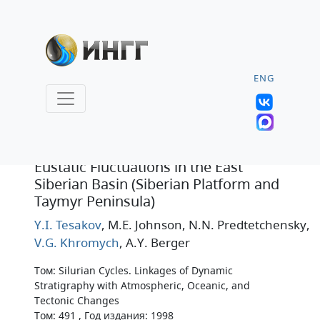
ENG
Статья
Eustatic Fluctuations in the East
Siberian Basin (Siberian Platform and
Taymyr Peninsula)
Y.I. Tesakov
, M.E. Johnson
, N.N. Predtetchensky
,
V.G. Khromych
, A.Y. Berger
Том: Silurian Cycles. Linkages of Dynamic
Stratigraphy with Atmospheric, Oceanic, and
Tectonic Changes
Том: 491 , Год издания: 1998