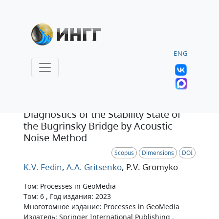
ENG
Статья
Diagnostics of the Stability State of
the Bugrinsky Bridge by Acoustic
Noise Method
Scopus
Dimensions
DOI
K.V. Fedin
,
A.A. Gritsenko
, P.V. Gromyko
Том: Processes in GeoMedia
Том: 6 , Год издания: 2023
Многотомное издание: Processes in GeoMedia
Издатель: Springer International Publishing ,