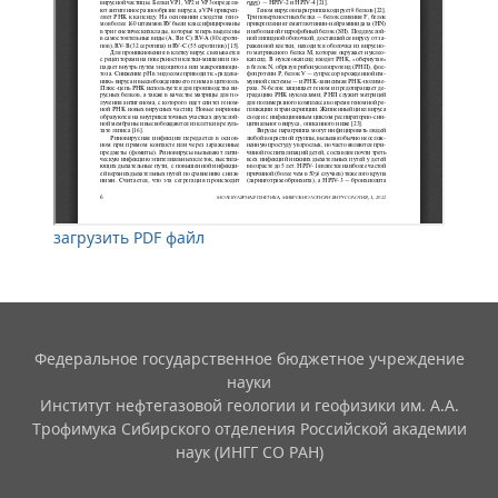
загрузить PDF файл
Федеральное государственное бюджетное учреждение
науки
Институт нефтегазовой геологии и геофизики им. А.А.
Трофимука Сибирского отделения Российской академии
наук (ИНГГ СО РАН)