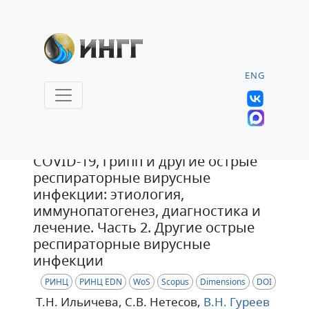
ENG
Статья
COVID-19, грипп и другие острые
респираторные вирусные
инфекции: этиология,
иммунопатогенез, диагностика и
лечение. Часть 2. Другие острые
респираторные вирусные
инфекции
РИНЦ
РИНЦ EDN
WoS
Scopus
Dimensions
DOI
Т.Н. Ильичева
, С.В. Нетесов
,
В.Н. Гуреев