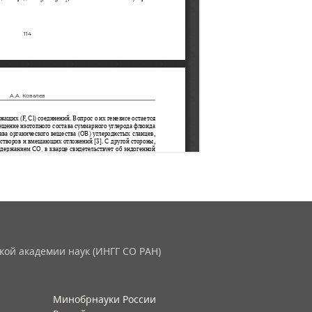
кой академии наук (ИНГГ СО РАН)
Минобрнауки России