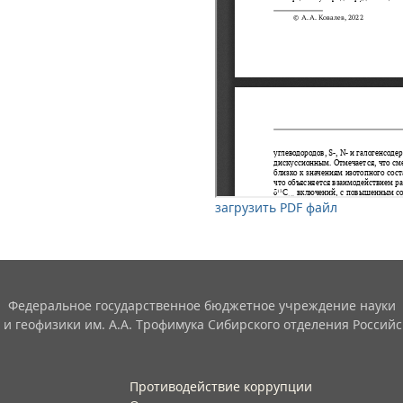
загрузить PDF файл
Федеральное государственное бюджетное учреждение науки
 и геофизики им. А.А. Трофимука Сибирского отделения Российс
Противодействие коррупции