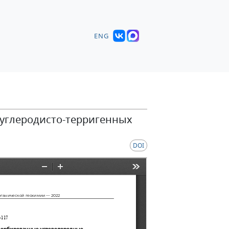
ENG
углеродисто-терригенных
DOI