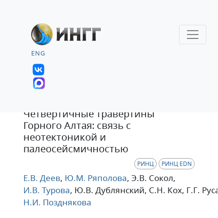
ENG
Тезисы
Четвертичные травертины
Горного Алтая: связь с
неотектоникой и
палеосейсмичностью
РИНЦ
РИНЦ EDN
Е.В. Деев
,
Ю.М. Ряполова
, Э.В. Сокол
,
И.В. Турова
, Ю.В. Дублянский
, С.Н. Кох
, Г.Г. Ру
Н.И. Позднякова