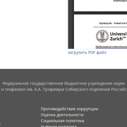
загрузить PDF файл
Федеральное государственное бюджетное учреждение науки
 и геофизики им. А.А. Трофимука Сибирского отделения Российс
Противодействие коррупции
Оценка деятельности
Социальная политика
3
Учётная политика​