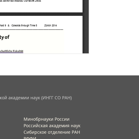
кой академии наук (ИНГГ СО РАН)
Минобрнауки России
Российская академия наук
Сибирское отделение РАН
РФФИ