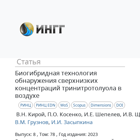
Статья
Биогибридная технология
обнаружения сверхнизких
концентраций тринитротолуола в
воздухе
РИНЦ
РИНЦ EDN
WoS
Scopus
Dimensions
DOI
В.Н. Кирой
, П.О. Косенко
, И.Е. Шепелев
, И.В. 
В.М. Грузнов
,
И.И. Засыпкина
Выпуск: 8 , Том: 78 , Год издания: 2023