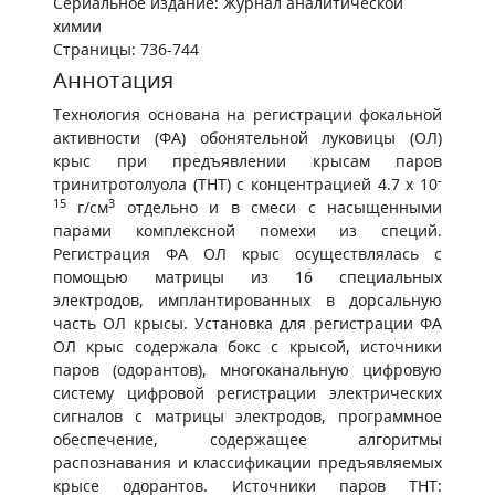
Сериальное издание: Журнал аналитической
химии
Страницы: 736-744
Аннотация
Технология основана на регистрации фокальной
активности (ФА) обонятельной луковицы (ОЛ)
крыс при предъявлении крысам паров
-
тринитротолуола (ТНТ) с концентрацией 4.7 x 10
15
3
г/см
отдельно и в смеси с насыщенными
парами комплексной помехи из специй.
Регистрация ФА ОЛ крыс осуществлялась с
помощью матрицы из 16 специальных
электродов, имплантированных в дорсальную
часть ОЛ крысы. Установка для регистрации ФА
ОЛ крыс содержала бокс с крысой, источники
паров (одорантов), многоканальную цифровую
систему цифровой регистрации электрических
сигналов с матрицы электродов, программное
обеспечение, содержащее алгоритмы
распознавания и классификации предъявляемых
крысе одорантов. Источники паров ТНТ: