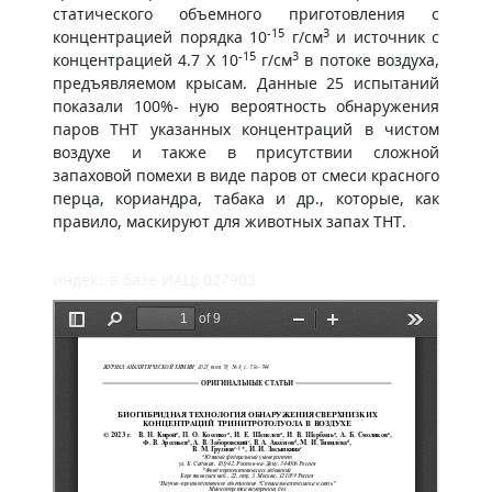
статического объемного приготовления с
-15
3
концентрацией порядка 10
г/см
и источник с
-15
3
концентрацией 4.7 X 10
г/см
в потоке воздуха,
предъявляемом крысам. Данные 25 испытаний
показали 100%- ную вероятность обнаружения
паров ТНТ указанных концентраций в чистом
воздухе и также в присутствии сложной
запаховой помехи в виде паров от смеси красного
перца, кориандра, табака и др., которые, как
правило, маскируют для животных запах ТНТ.
индекс в базе ИАЦ: 027903