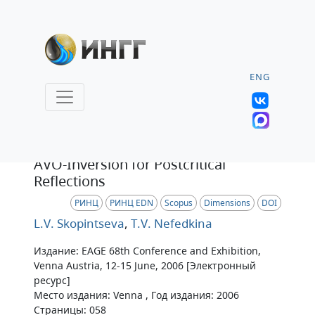
ENG
Статья
AVO-Inversion for Postcritical
Reflections
РИНЦ
РИНЦ EDN
Scopus
Dimensions
DOI
L.V. Skopintseva
,
T.V. Nefedkina
Издание: EAGE 68th Conference and Exhibition,
Venna Austria, 12-15 June, 2006 [Электронный
ресурс]
Место издания: Venna , Год издания: 2006
Страницы: 058