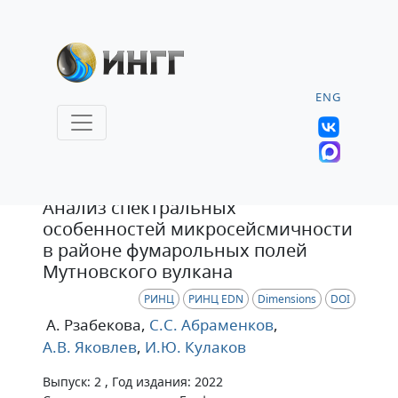
ENG
Статья
Анализ спектральных
особенностей микросейсмичности
в районе фумарольных полей
Мутновского вулкана
РИНЦ
РИНЦ EDN
Dimensions
DOI
А. Рзабекова
,
С.С. Абраменков
,
А.В. Яковлев
,
И.Ю. Кулаков
Выпуск: 2 , Год издания: 2022