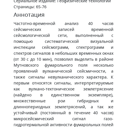
Сериальное издание: Геофизические технологии
Страницы: 65-76
Аннотация
Частотно-временной анализ 40 часов
сейсмических записей временной
сейсмологической сети, выполненный с
помощью систематической визуальной
инспекции сейсмограмм, спектрограмм и
спектров сигналов в небольших временных окнах
(от 30 с до 10 мин), позволил выделить в районе
Мутновского фумарольного поля несколько
проявлений вулканической сейсмичности, а
также сигналы невулканического характера. К
первым относятся сигналы, интерпретируемые
как вулкано-тектоническое землетрясение
(найдено в единственном экземпляре),
множественные рои гибридных и
длиннопериодных землетрясений, а так же
устойчивый (постоянный в течение 40 часов)
микросейсмический сигнал газо-
гидротермальной активности фумарольных полей