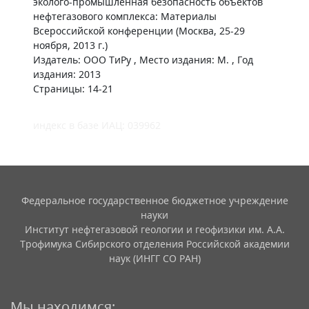
эколого-промышленная безопасность объектов
нефтегазового комплекса: Материалы
Всероссийской конференции (Москва, 25-29
ноября, 2013 г.)
Издатель: ООО ТиРу , Место издания: М. , Год
издания: 2013
Страницы: 14-21
индекс в базе ИАЦ: 039962
Федеральное государственное бюджетное учреждение
науки
Институт нефтегазовой геологии и геофизики им. А.А.
Трофимука Сибирского отделения Российской академии
наук (ИНГГ СО РАН)
Мы находимся: