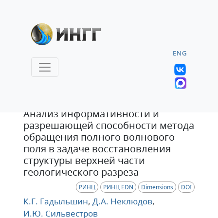
ENG
Статья
Анализ информативности и
разрешающей способности метода
обращения полного волнового
поля в задаче восстановления
структуры верхней части
геологического разреза
РИНЦ
РИНЦ EDN
Dimensions
DOI
К.Г. Гадыльшин
,
Д.А. Неклюдов
,
И.Ю. Сильвестров