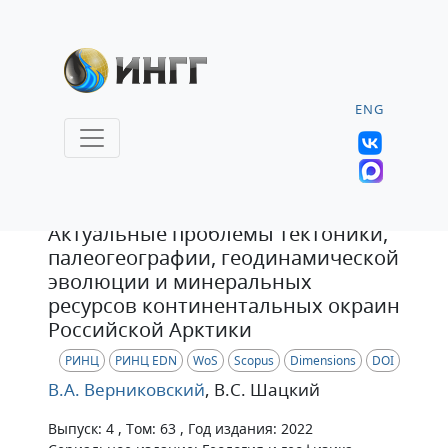
ENG
Статья
Актуальные проблемы тектоники,
палеогеографии, геодинамической
эволюции и минеральных
ресурсов континентальных окраин
Российской Арктики
РИНЦ
РИНЦ EDN
WoS
Scopus
Dimensions
DOI
В.А. Верниковский
, В.С. Шацкий
Выпуск: 4 , Том: 63 , Год издания: 2022