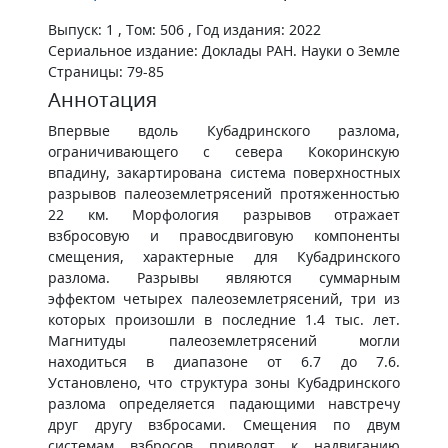
Выпуск: 1 , Том: 506 , Год издания: 2022
Сериальное издание: Доклады РАН. Науки о Земле
Страницы: 79-85
Аннотация
Впервые вдоль Кубадринского разлома,
ограничивающего с севера Кокоринскую
впадину, закартирована система поверхностных
разрывов палеоземлетрясений протяженностью
22 км. Морфология разрывов отражает
взбросовую и правосдвиговую компоненты
смещения, характерные для Кубадринского
разлома. Разрывы являются суммарным
эффектом четырех палеоземлетрясений, три из
которых произошли в последние 1.4 тыс. лет.
Магнитуды палеоземлетрясений могли
находиться в диапазоне от 6.7 до 7.6.
Установлено, что структура зоны Кубадринского
разлома определяется падающими навстречу
друг другу взбросами. Смещения по двум
системам взбросов приводят к надвиганию