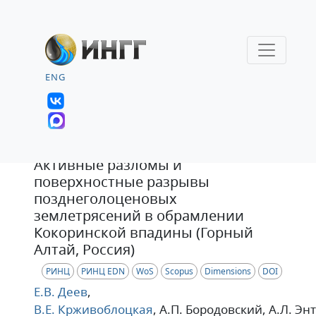
ENG
Статья
Активные разломы и
поверхностные разрывы
позднеголоценовых
землетрясений в обрамлении
Кокоринской впадины (Горный
Алтай, Россия)
РИНЦ
РИНЦ EDN
WoS
Scopus
Dimensions
DOI
Е.В. Деев
,
В.Е. Крживоблоцкая
, А.П. Бородовский
, А.Л. Эн