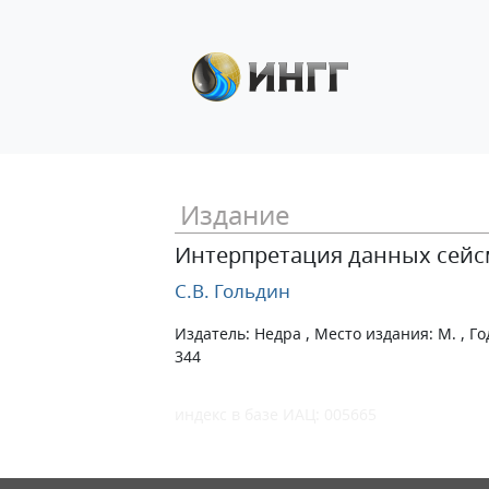
Издание
Интерпретация данных сейс
С.В. Гольдин
Издатель: Недра , Место издания: М. , Го
344
индекс в базе ИАЦ: 005665