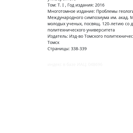
Том: Т. I , Год издания: 2016
Многотомное издание: Проблемы геологи
Международного симпозиума им. акад. М.
молодых ученых, посвящ. 120-летию со 
политехнического университета
Издатель: Изд-во Томского политехническ
Томск
Страницы: 338-339
индекс в базе ИАЦ: 048696