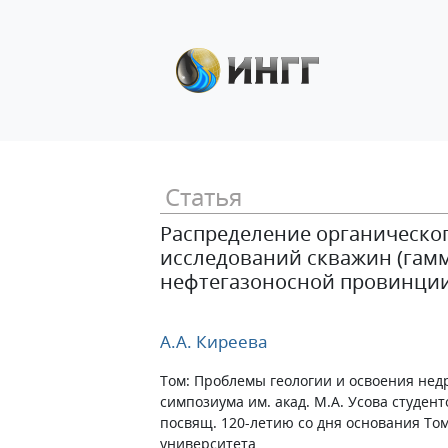
Статья
Распределение органическог
исследований скважин (гам
нефтегазоносной провинци
А.А. Киреева
Том: Проблемы геологии и освоения нед
симпозиума им. акад. М.А. Усова студен
посвящ. 120-летию со дня основания То
университета