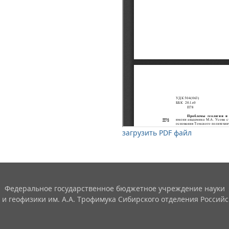
загрузить PDF файл
Федеральное государственное бюджетное учреждение науки
 и геофизики им. А.А. Трофимука Сибирского отделения Российс