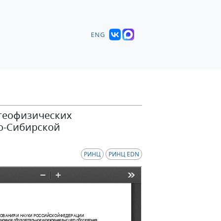
ENG
 геофизических
о-Сибирской
РИНЦ
РИНЦ EDN