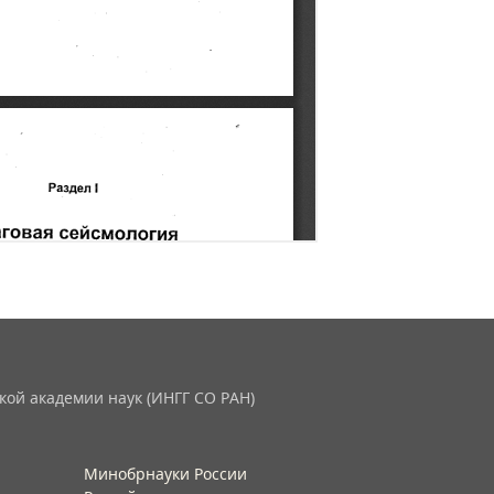
кой академии наук (ИНГГ СО РАН)
Минобрнауки России