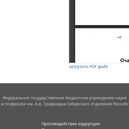
загрузить PDF файл
Федеральное государственное бюджетное учреждение науки
 и геофизики им. А.А. Трофимука Сибирского отделения Российс
Противодействие коррупции