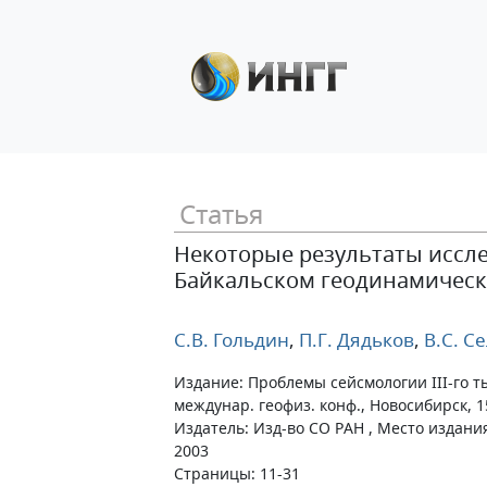
Статья
Некоторые результаты иссл
Байкальском геодинамическ
С.В. Гольдин
,
П.Г. Дядьков
,
В.С. С
Издание: Проблемы сейсмологии III-го 
междунар. геофиз. конф., Новосибирск, 15
Издатель: Изд-во СО РАН , Место издания
2003
Страницы: 11-31