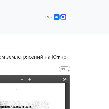
ENG
зом землетрясений на Южно-
РИНЦ