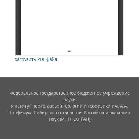
загрузить PDF файл
Федеральное государственное бюджетное учреждение
науки
Институт нефтегазовой геологии и геофизики им. А.А.
Трофимука Сибирского отделения Российской академии
наук (ИНГГ СО РАН)