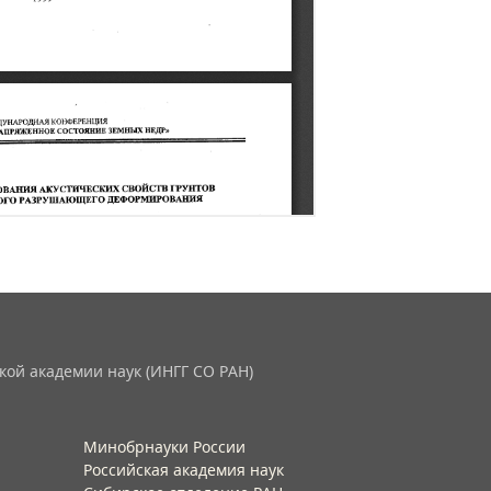
кой академии наук (ИНГГ СО РАН)
Минобрнауки России
Российская академия наук