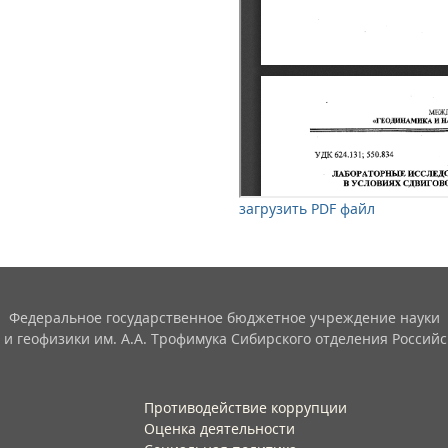
загрузить PDF файл
Федеральное государственное бюджетное учреждение науки
 и геофизики им. А.А. Трофимука Сибирского отделения Российс
Противодействие коррупции
Оценка деятельности