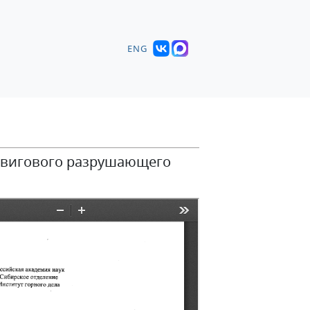
ENG
сдвигового разрушающего