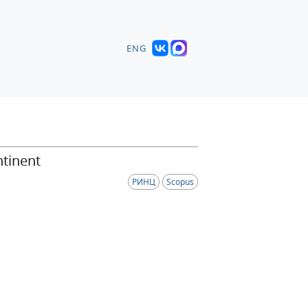
ENG
ntinent
РИНЦ
Scopus