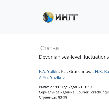
Статья
Devonian sea-level fluctuation
E.A. Yolkin
, R.T. Gratsianova
,
N.K. B
A.Yu. Yazikov
Выпуск: 199 , Год издания: 1997
Сериальное издание: Courier Forschungin
Страницы: 83-98