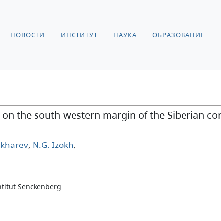
НОВОСТИ
ИНСТИТУТ
НАУКА
ОБРАЗОВАНИЕ
s on the south-western margin of the Siberian co
akharev
,
N.G. Izokh
,
titut Senckenberg