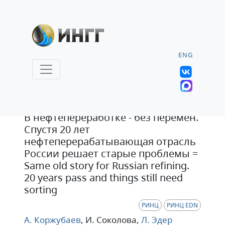
ENG
Статья
В нефтепереработке - без перемен.
Спустя 20 лет
нефтеперерабатывающая отрасль
России решает старые проблемы =
Same old story for Russian refining.
20 years pass and things still need
sorting
РИНЦ
РИНЦ EDN
А. Коржубаев
, И. Соколова
,
Л. Эдер