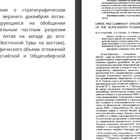
ния о стратиграфическом
 верхнего докембрия Алтае-
зирующиеся на обобщении
тельным частным разрезам
о Алтая на западе до юго-
Восточной Тувы на востоке).
афического объема отложений
ссийской и Общесибирской