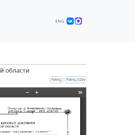
ENG
й области
РИНЦ
РИНЦ EDN