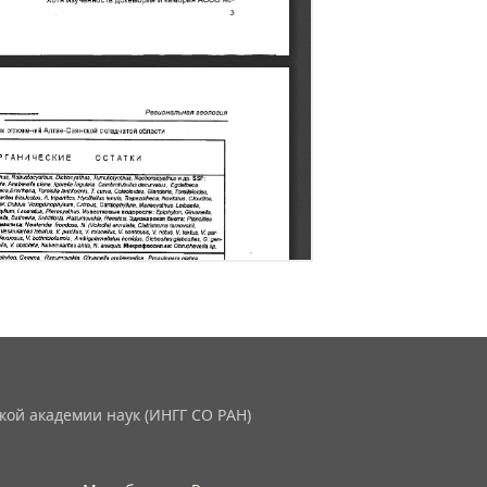
кой академии наук (ИНГГ СО РАН)