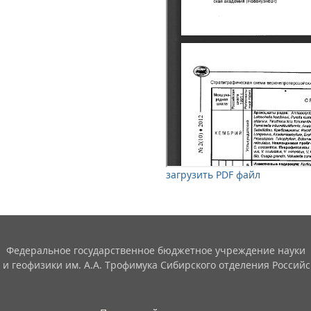
загрузить PDF файл
Федеральное государственное бюджетное учреждение науки
 и геофизики им. А.А. Трофимука Сибирского отделения Российс