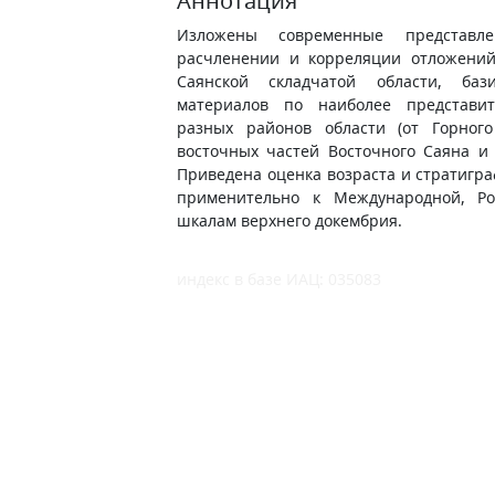
Аннотация
Изложены современные представле
расчленении и корреляции отложений
Саянской складчатой области, ба
материалов по наиболее представи
разных районов области (от Горног
восточных частей Восточного Саяна и 
Приведена оценка возраста и стратигр
применительно к Международной, Ро
шкалам верхнего докембрия.
индекс в базе ИАЦ: 035083