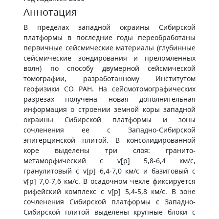
Аннотация
В пределах западной окраины Сибирской
платформы в последние годы переобработаны
первичные сейсмические материалы (глубинные
сейсмические зондирования и преломленных
волн) по способу двумерной сейсмической
томографии, разработанному Институтом
геофизики СО РАН. На сейсмотомографических
разрезах получена новая дополнительная
информация о строении земной коры западной
окраины Сибирской платформы и зоны
сочленения ее с Западно-Сибирской
эпигерцинской плитой. В консолидированной
коре выделены три слоя: гранито-
метаморфический с v[p] 5,8-6,4 км/с,
гранулитовый с v[p] 6,4-7,0 км/с и базитовый с
v[p] 7,0-7,6 км/с. В осадочном чехле фиксируется
рифейский комплекс с v[p] 5,4-5,8 км/с. В зоне
сочленения Сибирской платформы с Западно-
Сибирской плитой выделены крупные блоки с