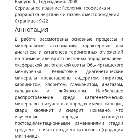
Выпуск: 6 , Год издания: 2008
Сериальное издание: Геология, геофизика и
разработка нефтяных и газовых месторождений
Страницы: 9-22
Аннотация
В работе рассмотрены основные процессы и
минеральные ассоциации, характерные для
диагенеза и катагенеза терригенных отложений
на примере але-врито-песчаных пород келловей-
оксфордской васюганской свиты Обь-Иртышского
междуречья. Реликтовые диагенетические
минералы представлены сидеритом, пиритом,
каолинитом, хлоритом, глауконитом, анатазом,
кальцитом и лейкоксеном. Наибольшее
распространение среди катагенетических
минералов в изученных породах имеют кальцит,
кварц, каолинит и сидерит. Показано, что
изученные породы затронуты
постседиментационными изменениями стадии
среднего - начала позднего катагенеза (градации
МК11-МК2).