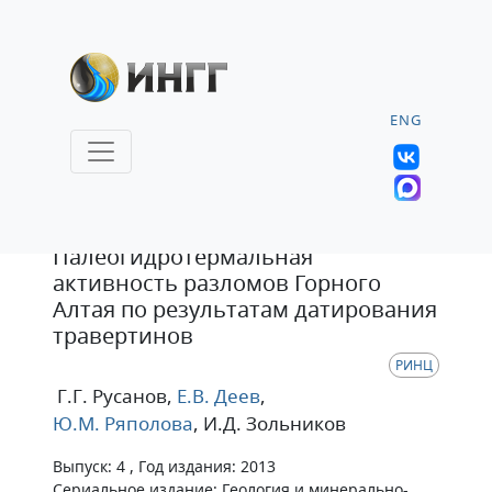
ENG
Статья
Палеогидротермальная
активность разломов Горного
Алтая по результатам датирования
травертинов
РИНЦ
Г.Г. Русанов
,
Е.В. Деев
,
Ю.М. Ряполова
, И.Д. Зольников
Выпуск: 4 , Год издания: 2013
Сериальное издание: Геология и минерально-