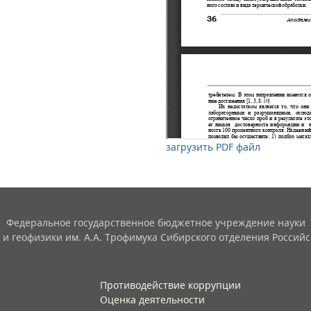
загрузить PDF файл
Федеральное государственное бюджетное учреждение науки
 и геофизики им. А.А. Трофимука Сибирского отделения Российс
Противодействие коррупции
Оценка деятельности