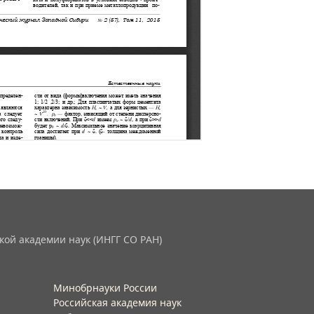
кой академии наук (ИНГГ СО РАН)
Минобрнауки России
Российская академия наук