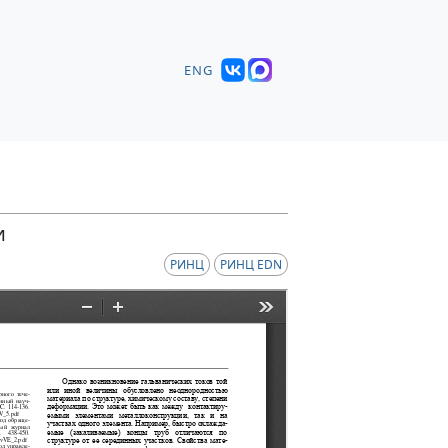
ENG
и
РИНЦ
РИНЦ EDN