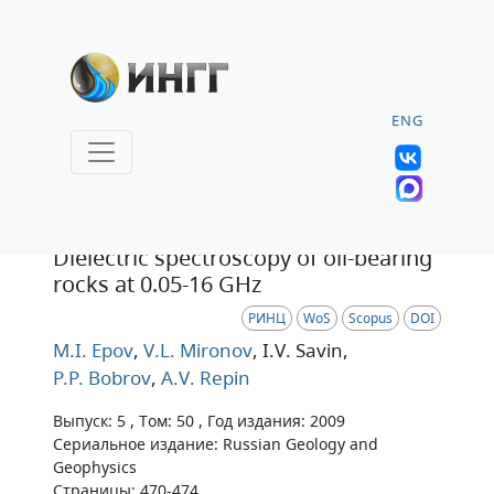
ENG
Статья
Dielectric spectroscopy of oil-bearing
rocks at 0.05-16 GHz
РИНЦ
WoS
Scopus
DOI
M.I. Epov
,
V.L. Mironov
, I.V. Savin
,
P.P. Bobrov
,
A.V. Repin
Выпуск: 5 , Том: 50 , Год издания: 2009
Сериальное издание: Russian Geology and
Geophysics
Страницы: 470-474