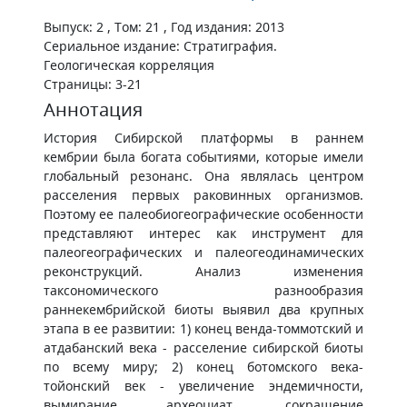
Выпуск: 2 , Том: 21 , Год издания: 2013
Сериальное издание: Стратиграфия.
Геологическая корреляция
Страницы: 3-21
Аннотация
История Сибирской платформы в раннем
кембрии была богата событиями, которые имели
глобальный резонанс. Она являлась центром
расселения первых раковинных организмов.
Поэтому ее палеобиогеографические особенности
представляют интерес как инструмент для
палеогеографических и палеогеодинамических
реконструкций. Анализ изменения
таксономического разнообразия
раннекембрийской биоты выявил два крупных
этапа в ее развитии: 1) конец венда-томмотский и
атдабанский века - расселение сибирской биоты
по всему миру; 2) конец ботомского века-
тойонский век - увеличение эндемичности,
вымирание археоциат, сокращение