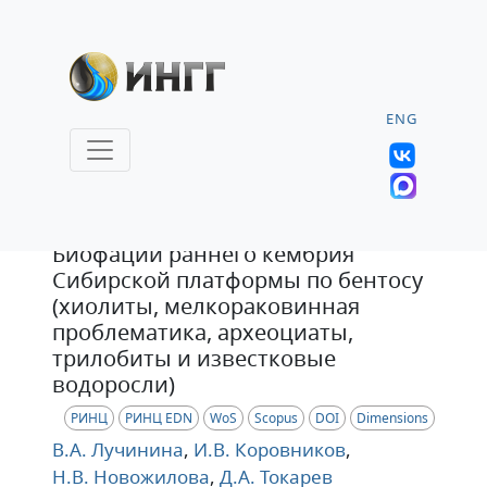
ENG
Статья
Биофации раннего кембрия
Сибирской платформы по бентосу
(хиолиты, мелкораковинная
проблематика, археоциаты,
трилобиты и известковые
водоросли)
РИНЦ
РИНЦ EDN
WoS
Scopus
DOI
Dimensions
В.А. Лучинина
,
И.В. Коровников
,
Н.В. Новожилова
,
Д.А. Токарев