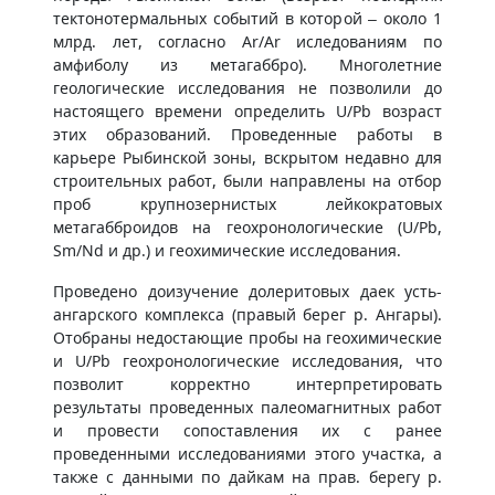
тектонотермальных событий в которой – около 1
млрд. лет, согласно Ar/Ar иследованиям по
амфиболу из метагаббро). Многолетние
геологические исследования не позволили до
настоящего времени определить U/Pb возраст
этих образований. Проведенные работы в
карьере Рыбинской зоны, вскрытом недавно для
строительных работ, были направлены на отбор
проб крупнозернистых лейкократовых
метагабброидов на геохронологические (U/Pb,
Sm/Nd и др.) и геохимические исследования.
Проведено доизучение долеритовых даек усть-
ангарского комплекса (правый берег р. Ангары).
Отобраны недостающие пробы на геохимические
и U/Pb геохронологические исследования, что
позволит корректно интерпретировать
результаты проведенных палеомагнитных работ
и провести сопоставления их с ранее
проведенными исследованиями этого участка, а
также с данными по дайкам на прав. берегу р.