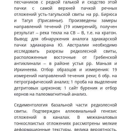
песчаников с редкой галькой и сходство этой
пачки с самой верхней пачкой речных
отложений усть-тагульской свиты на рр. Бирюса
и Тагул (Присаянье). Произведены замеры
направлений течений (19 измерений), получен
результат – река текла на СВ – В, т.е. на кратон.
Вывод: для обнаружения аналога эдиакарской
пачки эдиакарана Ю. Австралии необходимо
исследовать разрезы редколесной свиты,
расположенные восточные от Гребенской
антиклинали – в районе устья рр. Маньзя и
Иркинеева. Отбор образцов и измерения: 19
измерений направлений течения реки; 6 обр. на
петрографический анализ; 1 проба на выделение
детритовых цирконов; 1 сайт бурения и отбор
кернов на палеомагнитный анализ.
Седиментология базальной части редколесной
свиты. Подтвержден аллювиальный генезис
отложений в каналах. В межканаловых
тонкослоистых отложениях рассмотрены мелкие
деформационные текстуры, велика вероятность,