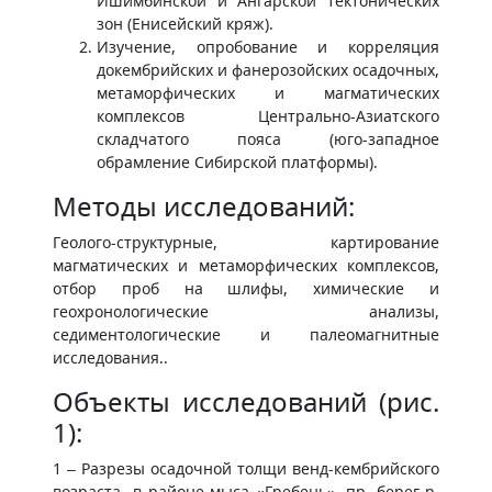
Ишимбинской и Ангарской тектонических
зон (Енисейский кряж).
Изучение, опробование и корреляция
докембрийских и фанерозойских осадочных,
метаморфических и магматических
комплексов Центрально-Азиатского
складчатого пояса (юго-западное
обрамление Сибирской платформы).
Методы исследований:
Геолого-структурные, картирование
магматических и метаморфических комплексов,
отбор проб на шлифы, химические и
геохронологические анализы,
седиментологические и палеомагнитные
исследования..
Объекты исследований (рис.
1):
1 – Разрезы осадочной толщи венд-кембрийского
возраста в районе мыса «Гребень», пр. берег р.