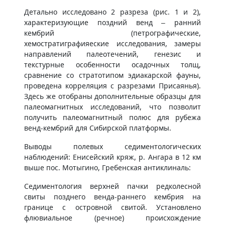
Детально исследовано 2 разреза (рис. 1 и 2),
характеризующие поздний венд – ранний
кембрий (петрографические,
хемостратиграфияеские исследования, замеры
направлений палеотечений, генезис и
текстурные особенности осадочных толщ,
сравнение со стратотипом эдиакарской фауны,
проведена корреляция с разрезами Присаянья).
Здесь же отобраны дополнительные образцы для
палеомагнитных исследований, что позволит
получить палеомагнитный полюс для рубежа
венд-кембрий для Сибирской платформы.
Выводы полевых седиментологических
наблюдений: Енисейский кряж, р. Ангара в 12 км
выше пос. Мотыгино, Гребенская антиклиналь:
Седиментология верхней пачки редколесной
свиты позднего венда-раннего кембрия на
границе с островной свитой. Установлено
флювиальное (речное) происхождение