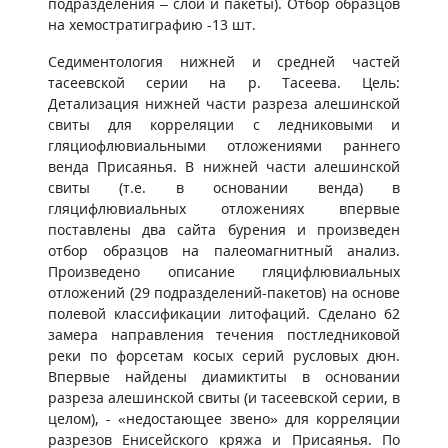
подразделения – слои и пакеты). Отбор образцов
на хемостратиграфию -13 шт.
Седиментология нижней и средней частей
тасеевской серии на р. Тасеева. Цель:
Детализация нижней части разреза алешинской
свиты для корреляции с ледниковыми и
гляциофлювиальными отложениями раннего
венда Присаянья. В нижней части алешинской
свиты (т.е. в основании венда) в
гляцифлювиальных отложениях впервые
поставлены два сайта бурения и произведен
отбор образцов на палеомагнитный анализ.
Произведено описание гляцифлювиальных
отложений (29 подразделений-пакетов) на основе
полевой классификации литофаций. Сделано 62
замера направления течения постледниковой
реки по форсетам косых серий русловых дюн.
Впервые найдены диамиктиты в основании
разреза алешинской свиты (и тасеевской серии, в
целом), - «недостающее звено» для корреляции
разрезов Енисейского кряжа и Присаянья. По