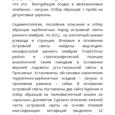
что это биотурбация осадка в межканаловых
ложбинах – лагунах. Отбор образцов: 1 проба на
детритовые цирконы.
Седиментология, послойное описание и отбор
образцов карбонатных пород островной свиты
раннего кембрия, по (ISC), на изотопный анализ
углерода и стронция. Впервые в основании
островной свиты найдены вид-индекс
ихнофоссилий раннего кембрия Treptichnus
pedum в стратиграфической позиции
аналогичной таким находкам в основании
верхней подсвиты усть-тагульской свиты в
Присаянье. Установлены обстановки накопления
терригенно-карбонатных осадков – лагуны и
приливная равнина – себха. В основании
островной свиты поставлены два сайта бурения и
отбор образцов на палеомагнитный анализ из
«красных» доломитов. Сделано описание нижней
части островной свиты на основе полевой
классификации литофаций (выделено 32