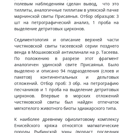
полевым наблюдениям сделан вывод, что это
тиллиты, аналогичные тиллитам в уляхской пачке
марнинской свиты Присаянья. Отбор образцов: 3
шт на петрографический анализ, 1 проба на
выделение детритовых цирконов.
Седиментология и описание верхней части
чистяковской свиты тасеевской серии позднего
венда в Мошаковской антиклинали на р. Тасеева.
По положению в разрезе этот фрагмент
аналогичен удинской свите Присаянья. Было
выделено и описано 94 подразделения (слоев и
пакетов) континентальных и дельтовых
отложений. Отбор проб: 3 обр. на петрографию
песчаников и 1 проба на выделение детритовых
цирконов. Впервые в морских отложений
чистяковской свиты был найден отпечаток
мягкотелого животного биоты эдиакарского типа.
К наиболее древнему офиолитовому комплексу
Енисейского кряжа относятся магматические
породы Рыбинской зоны (возраст последних