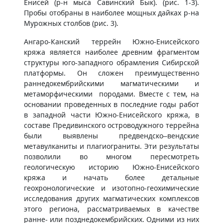
Енисей (р-н мыса Савинский Бык). (рис. 1-3).
Пробы отобраны в наиболее мощных дайках р-на
Мурожных столбов (рис. 3).
Ангаро-Канский террейн Южно-Енисейского
кряжа является наиболее древним фрагментом
структуры юго-западного обрамления Сибирской
платформы. Он сложен преимущественно
раннедокембрийскими магматическими и
метаморфическими породами. Вместе с тем, на
основании проведенных в последние годы работ
в западной части Южно-Енисейского кряжа, в
составе Предивинского островодужного террейна
были выявлены предвендско–вендские
метавулканиты и плагиограниты. Эти результаты
позволили во многом пересмотреть
геологическую историю Южно-Енисейского
кряжа и начать более детальные
геохронологические и изотопно-геохимические
исследования других магматических комплексов
этого региона, рассматриваемых в качестве
ранне- или позднедокембрийских. Одними из них