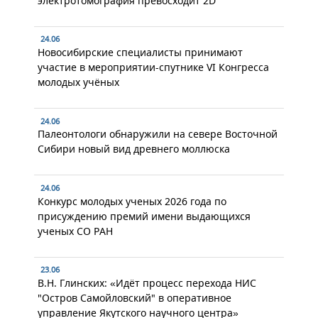
электротомография превосходит 2D
24.06
Новосибирские специалисты принимают
участие в мероприятии-спутнике VI Конгресса
молодых учёных
24.06
Палеонтологи обнаружили на севере Восточной
Сибири новый вид древнего моллюска
24.06
Конкурс молодых ученых 2026 года по
присуждению премий имени выдающихся
ученых СО РАН
23.06
В.Н. Глинских: «Идёт процесс перехода НИС
"Остров Самойловский" в оперативное
управление Якутского научного центра»