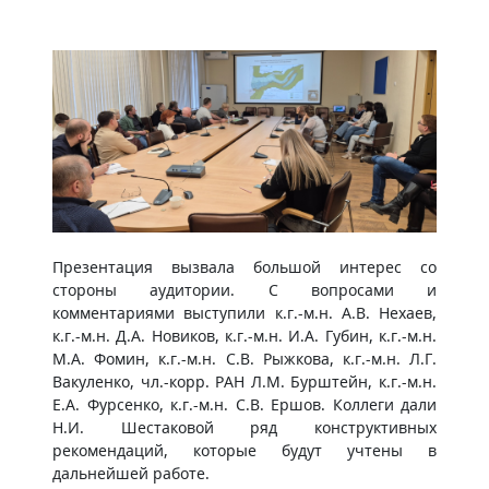
Презентация вызвала большой интерес со
стороны аудитории. С вопросами и
комментариями выступили к.г.-м.н. А.В. Нехаев,
к.г.-м.н. Д.А. Новиков, к.г.-м.н. И.А. Губин, к.г.-м.н.
М.А. Фомин, к.г.-м.н. С.В. Рыжкова, к.г.-м.н. Л.Г.
Вакуленко, чл.-корр. РАН Л.М. Бурштейн, к.г.-м.н.
Е.А. Фурсенко, к.г.-м.н. С.В. Ершов. Коллеги дали
Н.И. Шестаковой ряд конструктивных
рекомендаций, которые будут учтены в
дальнейшей работе.