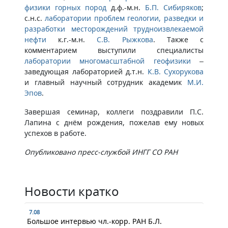
физики горных пород
д.ф.-м.н.
Б.П. Сибиряков
;
с.н.с.
лаборатории проблем геологии, разведки и
разработки месторождений трудноизвлекаемой
нефти
к.г.-м.н.
С.В. Рыжкова
. Также с
комментарием выступили специалисты
лаборатории многомасштабной геофизики
–
заведующая лабораторией д.т.н.
К.В. Сухорукова
и главный научный сотрудник академик
М.И.
Эпов
.
Завершая семинар, коллеги поздравили П.С.
Лапина с днём рождения, пожелав ему новых
успехов в работе.
Опубликовано пресс-службой ИНГГ СО РАН
Новости кратко
7.08
Большое интервью чл.-корр. РАН Б.Л.