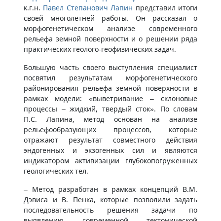
к.г.н.
Павел Степанович Лапин
представил итоги
своей многолетней работы. Он рассказал о
морфогенетическом анализе современного
рельефа земной поверхности и о решении ряда
практических геолого-геофизических задач.
Большую часть своего выступления специалист
посвятил результатам морфогенетического
районирования рельефа земной поверхности в
рамках модели: «выветривание – склоновые
процессы – жидкий, твердый сток». По словам
П.С. Лапина, метод основан на анализе
рельефообразующих процессов, которые
отражают результат совместного действия
эндогенных и экзогенных сил и являются
индикатором активизации глубокопогруженных
геологических тел.
– Метод разработан в рамках концепций В.М.
Дэвиса и В. Пенка, которые позволили задать
последовательность решения задачи по
выявлению современной тектонической