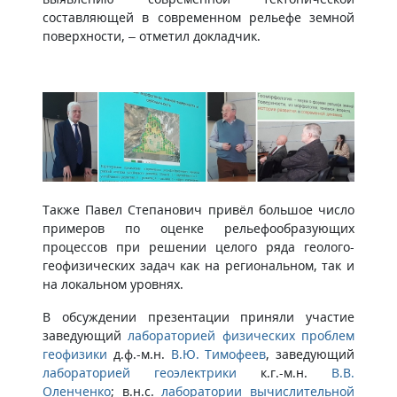
составляющей в современном рельефе земной
поверхности, – отметил докладчик.
Также Павел Степанович привёл большое число
примеров по оценке рельефообразующих
процессов при решении целого ряда геолого-
геофизических задач как на региональном, так и
на локальном уровнях.
В обсуждении презентации приняли участие
заведующий
лабораторией физических проблем
геофизики
д.ф.-м.н.
В.Ю. Тимофеев
, заведующий
лабораторией геоэлектрики
к.г.-м.н.
В.В.
Оленченко
; в.н.с.
лаборатории вычислительной