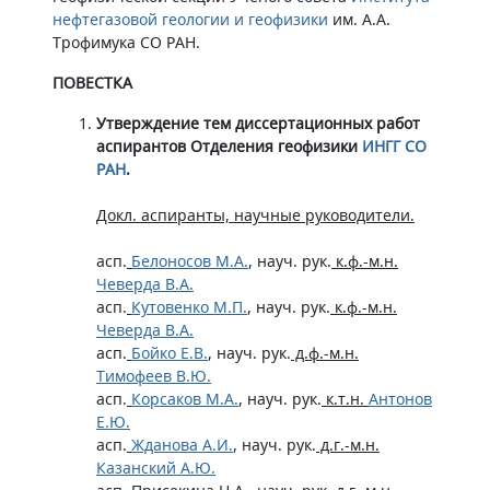
нефтегазовой геологии и геофизики
им. А.А.
Трофимука СО РАН.
ПОВЕСТКА
Утверждение тем диссертационных работ
аспирантов Отделения геофизики
ИНГГ СО
РАН
.
Докл. аспиранты, научные руководители.
асп.
Белоносов М.А.
, науч. рук.
к.ф.-м.н.
Чеверда В.А.
асп.
Кутовенко М.П.
, науч. рук.
к.ф.-м.н.
Чеверда В.А.
асп.
Бойко Е.В.
, науч. рук.
д.ф.-м.н.
Тимофеев В.Ю.
асп.
Корсаков М.А.
, науч. рук.
к.т.н.
Антонов
Е.Ю.
асп.
Жданова А.И.
, науч. рук.
д.г.-м.н.
Казанский А.Ю.