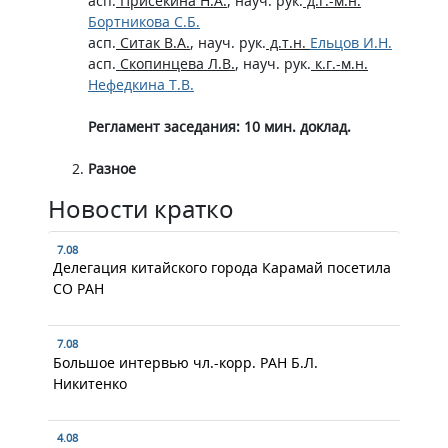
асп.
Присекина Н.А.
, науч. рук.
д.г.-м.н.
Бортникова С.Б.
асп.
Ситак В.А.
, науч. рук.
д.т.н.
Ельцов И.Н.
асп.
Скопинцева Л.В.
, науч. рук.
к.г.-м.н.
Нефедкина Т.В.
Регламент заседания: 10 мин. доклад.
Разное
Новости кратко
7.08
Делегация китайского города Карамай посетила
СО РАН
7.08
Большое интервью чл.-корр. РАН Б.Л.
Никитенко
4.08