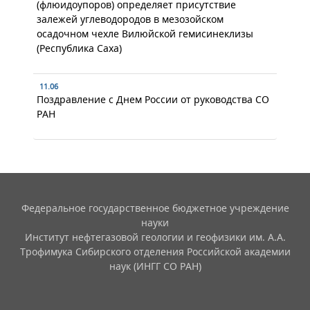
(флюидоупоров) определяет присутствие
залежей углеводородов в мезозойском
осадочном чехле Вилюйской гемисинеклизы
(Республика Саха)
11.06
Поздравление с Днем России от руководства СО
РАН
Федеральное государственное бюджетное учреждение
науки
Институт нефтегазовой геологии и геофизики им. А.А.
Трофимука Сибирского отделения Российской академии
наук (ИНГГ СО РАН)