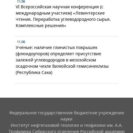
11.06
VI Всероссийская научная конференция (с
международным участием) «Левинтерские
чтения. Переработка углеводородного сырья.
Комплексные решения»
11.06
Учёные: наличие глинистых покрышек
(флюидоупоров) определяет присутствие
залежей углеводородов в мезозойском
осадочном чехле Вилюйской гемисинеклизы
(Республика Саха)
Федеральное государственное бюджетное учреждение
науки
Институт нефтегазовой геологии и геофизики им. А.А.
Трофимука Сибирского отделения Российской академии