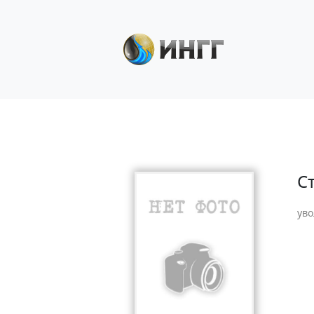
С
уво