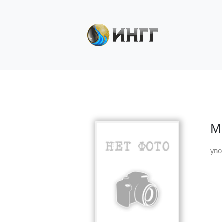
М
уво