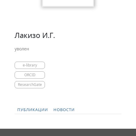
Лакизо И.Г.
уволен
e-library
ORCID
ResearchGate
ПУБЛИКАЦИИ
НОВОСТИ