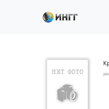
К
уво