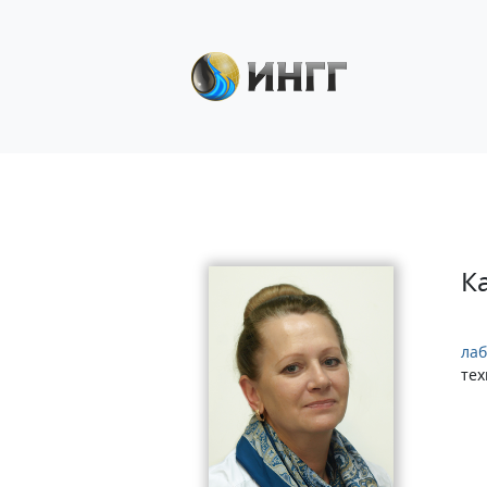
К
лаб
тех