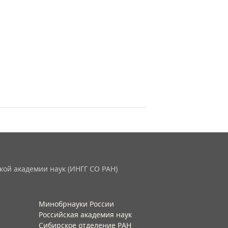
кой академии наук (ИНГГ СО РАН)
Минобрнауки России
Российская академия наук
Сибирское отделение РАН