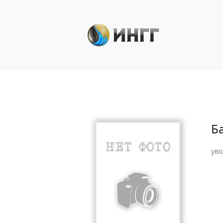
Б
уво