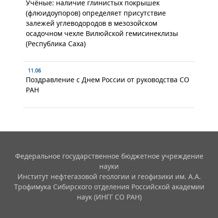
Учёные: наличие глинистых покрышек
(флюидоупоров) определяет присутствие
залежей углеводородов в мезозойском
осадочном чехле Вилюйской гемисинеклизы
(Республика Саха)
11.06
Поздравление с Днем России от руководства СО
РАН
Федеральное государственное бюджетное учреждение
науки
Институт нефтегазовой геологии и геофизики им. А.А.
Трофимука Сибирского отделения Российской академии
наук (ИНГГ СО РАН)