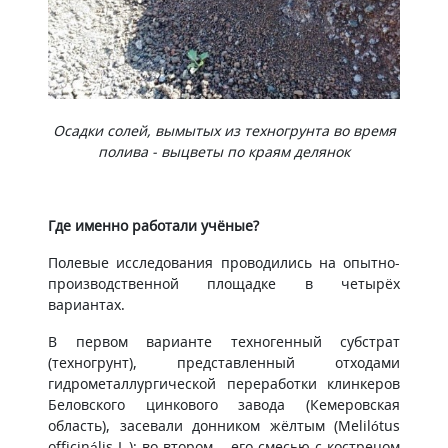
Осадки солей, вымытых из техногрунта во время
полива - выцветы по краям делянок
Где именно работали учёные?
Полевые исследования проводились на опытно-
производственной площадке в четырёх
вариантах.
В первом варианте техногенный субстрат
(техногрунт), представленный отходами
гидрометаллургической переработки клинкеров
Беловского цинкового завода (Кемеровская
область), засевали донником жёлтым (Melilótus
officinális L.); во втором – его смесью с кострецом