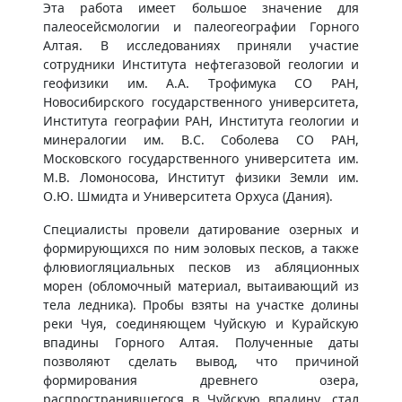
Эта работа имеет большое значение для
палеосейсмологии и палеогеографии Горного
Алтая. В исследованиях приняли участие
сотрудники Института нефтегазовой геологии и
геофизики им. А.А. Трофимука СО РАН,
Новосибирского государственного университета,
Института географии РАН, Института геологии и
минералогии им. В.С. Соболева СО РАН,
Московского государственного университета им.
М.В. Ломоносова, Институт физики Земли им.
О.Ю. Шмидта и Университета Орхуса (Дания).
Специалисты провели датирование озерных и
формирующихся по ним эоловых песков, а также
флювиогляциальных песков из абляционных
морен (обломочный материал, вытаивающий из
тела ледника). Пробы взяты на участке долины
реки Чуя, соединяющем Чуйскую и Курайскую
впадины Горного Алтая. Полученные даты
позволяют сделать вывод, что причиной
формирования древнего озера,
распространившегося в Чуйскую впадину, стал