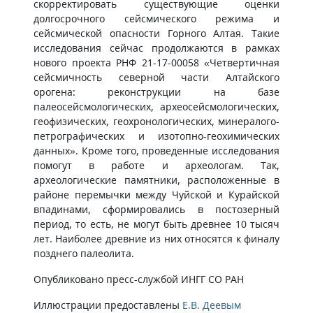
скорректировать существующие оценки
долгосрочного сейсмического режима и
сейсмической опасности Горного Алтая. Такие
исследования сейчас продолжаются в рамках
нового проекта РНФ 21-17-00058 «Четвертичная
сейсмичность северной части Алтайского
орогена: реконструкции на базе
палеосейсмологических, археосейсмологических,
геофизических, геохронологических, минералого-
петрографических и изотопно-геохимических
данных». Кроме того, проведенные исследования
помогут в работе и археологам. Так,
археологические памятники, расположенные в
районе перемычки между Чуйской и Курайской
впадинами, сформировались в постозерный
период, то есть, не могут быть древнее 10 тысяч
лет. Наиболее древние из них относятся к финалу
позднего палеолита.
Опубликовано пресс-службой ИНГГ СО РАН
Иллюстрации предоставлены
Е.В. Деевым