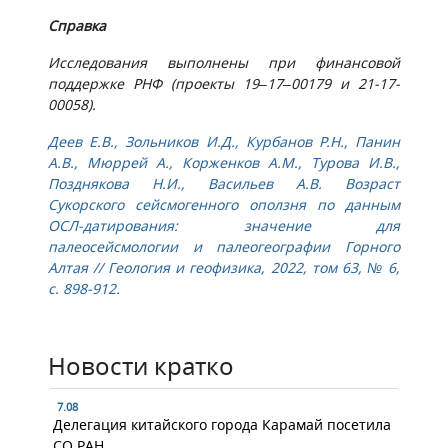
Справка
Исследования выполнены при финансовой
поддержке РНФ (проекты 19–17–00179 и 21-17-
00058).
Деев Е.В., Зольников И.Д., Курбанов Р.Н., Панин
А.В., Мюррей А., Корженков А.М., Турова И.В.,
Позднякова Н.И., Васильев А.В. Возраст
Сукорского сейсмогенного оползня по данным
ОСЛ-датирования: значение для
палеосейсмологии и палеогеографии Горного
Алтая // Геология и геофизика, 2022, том 63, № 6,
с. 898-912.
Новости кратко
7.08
Делегация китайского города Карамай посетила
СО РАН