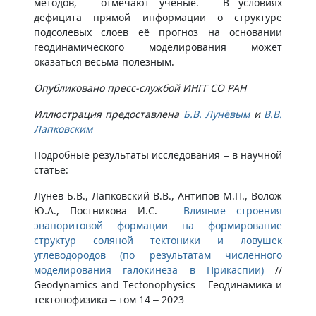
методов, – отмечают учёные. – В условиях
дефицита прямой информации о структуре
подсолевых слоев её прогноз на основании
геодинамического моделирования может
оказаться весьма полезным.
Опубликовано пресс-службой ИНГГ СО РАН
Иллюстрация предоставлена
Б.В. Лунёвым
и
В.В.
Лапковским
Подробные результаты исследования – в научной
статье:
Лунев Б.В., Лапковский В.В., Антипов М.П., Волож
Ю.А., Постникова И.С. –
Влияние строения
эвапоритовой формации на формирование
структур соляной тектоники и ловушек
углеводородов (по результатам численного
моделирования галокинеза в Прикаспии)
//
Geodynamics and Tectonophysics = Геодинамика и
тектонофизика – том 14 – 2023