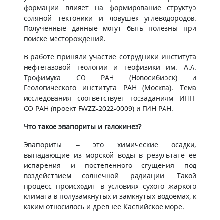
формации влияет на формирование структур
соляной тектоники и ловушек углеводородов.
Полученные данные могут быть полезны при
поиске месторождений.
В работе приняли участие сотрудники Института
нефтегазовой геологии и геофизики им. А.А.
Трофимука СО РАН (Новосибирск) и
Геологического института РАН (Москва). Тема
исследования соответствует госзаданиям ИНГГ
СО РАН (проект FWZZ-2022-0009) и ГИН РАН.
Что такое эвапориты и галокинез?
Эвапориты – это химические осадки,
выпадающие из морской воды в результате ее
испарения и постепенного сгущения под
воздействием солнечной радиации. Такой
процесс происходит в условиях сухого жаркого
климата в полузамкнутых и замкнутых водоёмах, к
каким относилось и древнее Каспийское море.