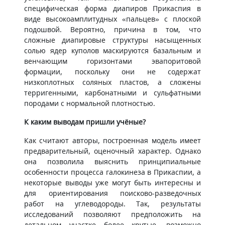
специфическая форма диапиров Прикаспия в
виде высокоамплитудных «пальцев» с плоской
подошвой. Вероятно, причина в том, что
сложные диапировые структуры насыщенных
солью ядер куполов маскируются базальным и
венчающим горизонтами эвапоритовой
формации, поскольку они не содержат
низкоплотных соляных пластов, а сложены
терригенными, карбонатными и сульфатными
породами с нормальной плотностью.
К каким выводам пришли учёные?
Как считают авторы, построенная модель имеет
предварительный, оценочный характер. Однако
она позволила выяснить принципиальные
особенности процесса галокинеза в Прикаспии, а
некоторые выводы уже могут быть интересны и
для ориентирования поисково-разведочных
работ на углеводороды. Так, результаты
исследований позволяют предположить на
детальном участке более крутые, возможно